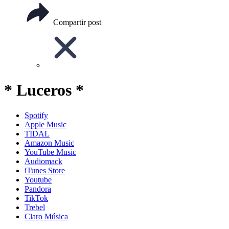
Compartir post
* Luceros *
Spotify
Apple Music
TIDAL
Amazon Music
YouTube Music
Audiomack
iTunes Store
Youtube
Pandora
TikTok
Trebel
Claro Música